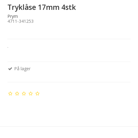
Tryklåse 17mm 4stk
Prym
4711-341253
.
På lager