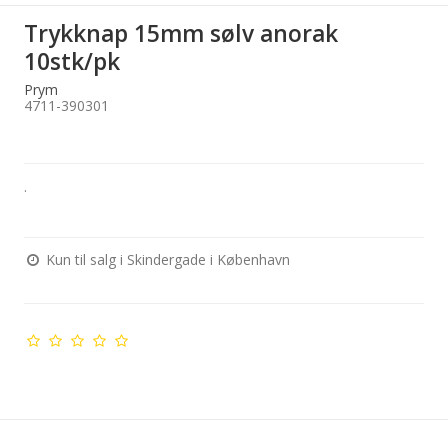
Trykknap 15mm sølv anorak
10stk/pk
Prym
4711-390301
.
Kun til salg i Skindergade i København