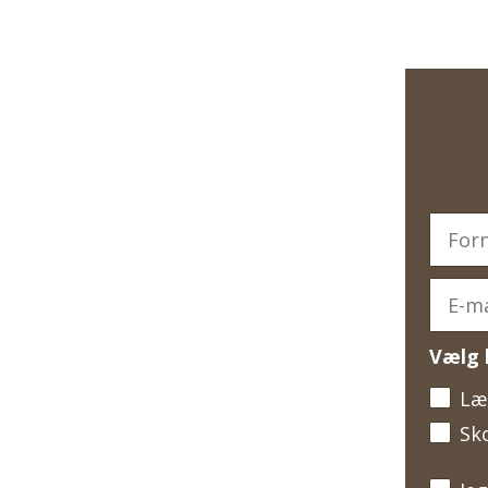
Vælg 
Læ
Sk
Jeg vi