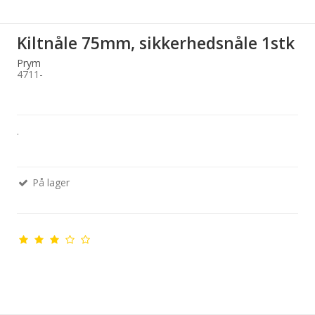
Kiltnåle 75mm, sikkerhedsnåle 1stk
Prym
4711-
.
På lager