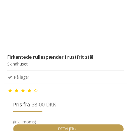
Firkantede rullespænder i rustfrit stål
Skindhuset
På lager
Pris fra
38,00 DKK
(inkl. moms)
DETALJER ›