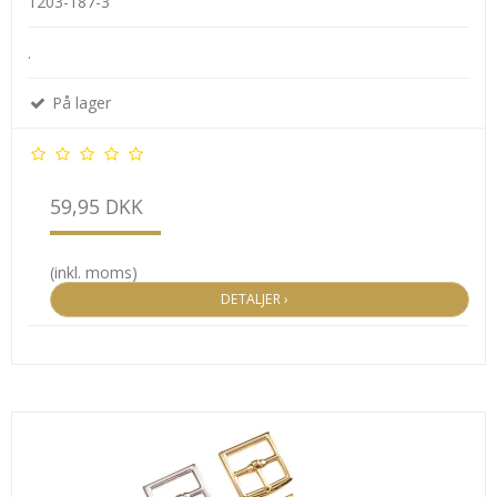
1203-187-3
.
På lager
59,95 DKK
(inkl. moms)
DETALJER ›