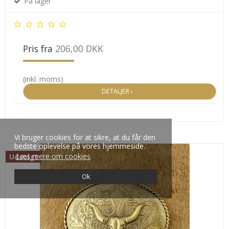
På lager
Pris fra
206,00 DKK
(inkl. moms)
DETALJER ›
Vi bruger cookies for at sikre, at du får den
bedste oplevelse på vores hjemmeside.
Læs mere om cookies
Udsolgt
Ok