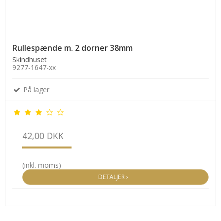
Rullespænde m. 2 dorner 38mm
Skindhuset
9277-1647-xx
På lager
42,00 DKK
(inkl. moms)
DETALJER ›