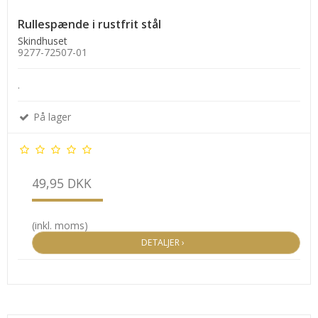
Rullespænde i rustfrit stål
Skindhuset
9277-72507-01
.
På lager
49,95 DKK
(inkl. moms)
DETALJER ›