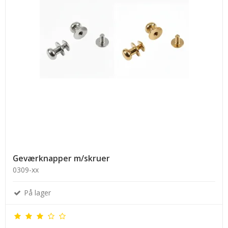
Geværknapper m/skruer
0309-xx
På lager