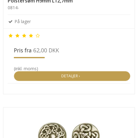
Polstersøm H9mm L12,7mm
0814-
På lager
Pris fra
62,00 DKK
(inkl. moms)
DETALJER ›