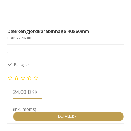
Dækkengjordkarabinhage 40x60mm
0309-270-40
.
På lager
24,00 DKK
(inkl. moms)
DETALJER ›