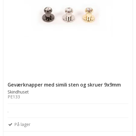
Geværknapper med simili sten og skruer 9x9mm
Skindhuset
PE133
.
På lager