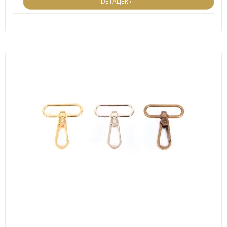
DETALJER ›