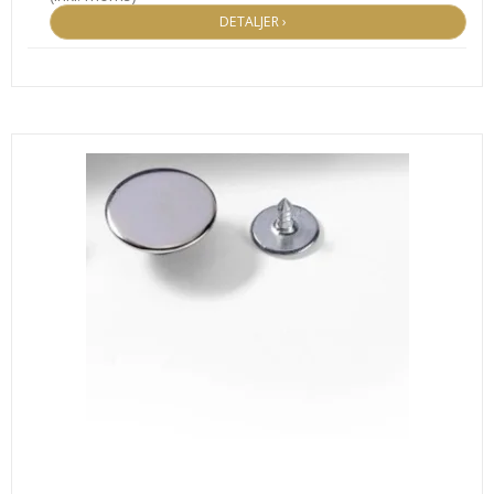
DETALJER ›