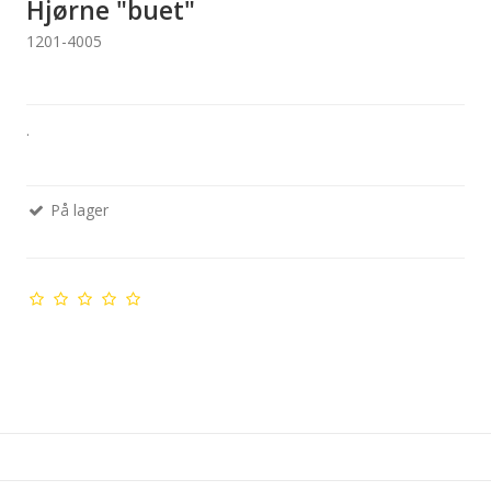
Hjørne "buet"
1201-4005
.
På lager