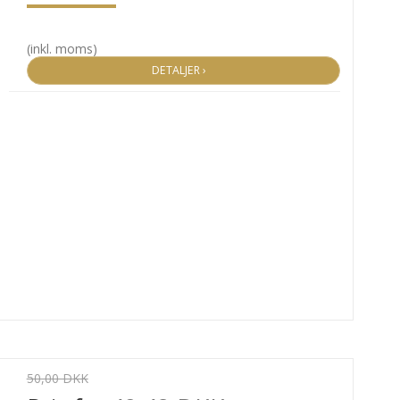
(inkl. moms)
DETALJER ›
50,00 DKK