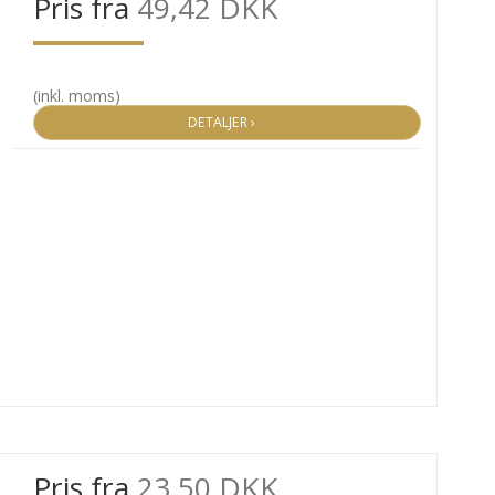
Pris fra
49,42 DKK
(inkl. moms)
DETALJER ›
Pris fra
23,50 DKK