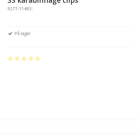
SS karabinhage clips
9277-11483-
På lager