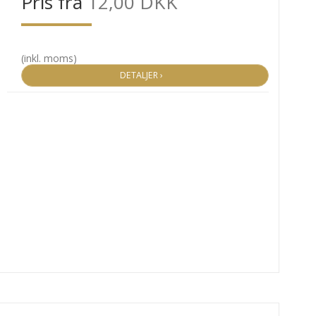
Pris fra
12,00 DKK
(inkl. moms)
DETALJER ›