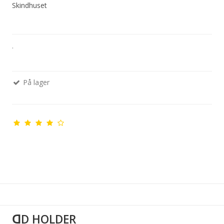
Skindhuset
.
På lager
ꓷD HOLDER