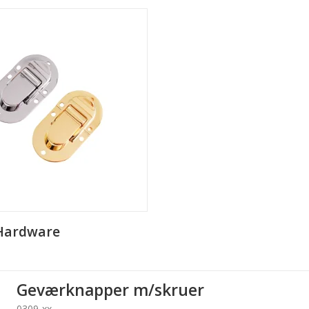
Hardware
Geværknapper m/skruer
0309-xx