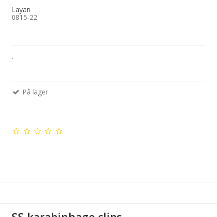
Layan
0815-22
.
På lager