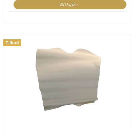
DETALJER ›
Tilbud