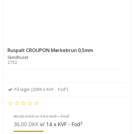
Ruspalt CROUPON Mørkebrun 0,5mm
Skindhuset
2732
.
På lager (2089 x KVF - Fod²)
40,00 DKK v/ 14 x KVF - Fod²
36,00 DKK
v/ 14 x KVF - Fod²