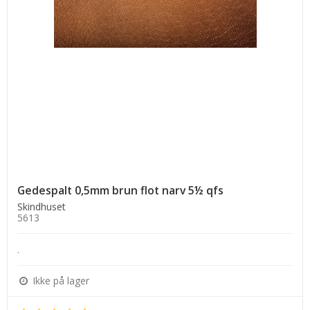
Gedespalt 0,5mm brun flot narv 5½ qfs
Skindhuset
5613
.
Ikke på lager