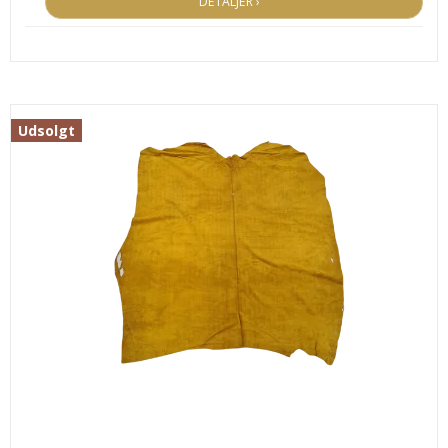
DETALJER ›
Udsolgt