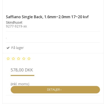
Saffiano Single Back, 1.6mm~2.0mm 17~20 kvf
Skindhuset
9277-9219-xx
.
På lager
578,00 DKK
(inkl. moms)
DETALJER ›