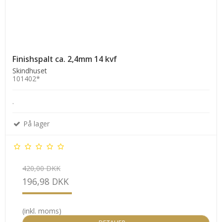
Finishspalt ca. 2,4mm 14 kvf
Skindhuset
101402*
.
På lager
420,00 DKK
196,98 DKK
(inkl. moms)