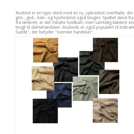
Ruskind er en type skind med en ru, opkradset overflade, der 
gris-, ged-, kalv- og hjorteskind også bruges. Spaltet skind f
fra læderet, er det mindre holdbart, men samtidig blødere end 
brugt til damehandsker. Ruskinds er også populært til indtræ
Suède", der betyder "svenske handsker".