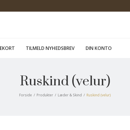
EKORT
TILMELD NYHEDSBREV
DIN KONTO
Ruskind (velur)
Forside
/
Produkter
/
Læder & Skind
/
Ruskind (velur)