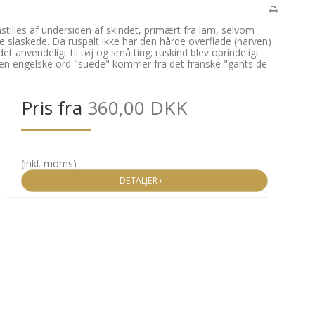
stilles af undersiden af skindet, primært fra lam, selvom
re slaskede. Da ruspalt ikke har den hårde overflade (narven)
 anvendeligt til tøj og små ting; ruskind blev oprindeligt
 Den engelske ord "suede" kommer fra det franske "gants de
Pris fra
360,00 DKK
(inkl. moms)
DETALJER ›