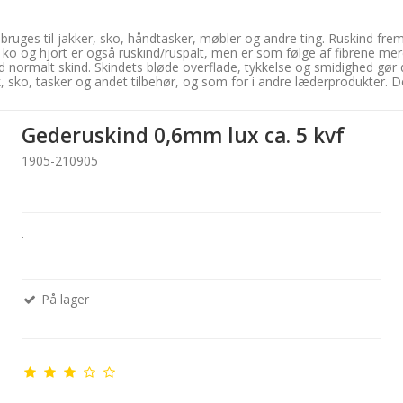
bruges til jakker, sko, håndtasker, møbler og andre ting. Ruskind frem
ra ko og hjort er også ruskind/ruspalt, men er som følge af fibrene me
normalt skind. Skindets bløde overflade, tykkelse og smidighed gør det
k, sko, tasker og andet tilbehør, og som for i andre læderprodukter.
Gederuskind 0,6mm lux ca. 5 kvf
1905-210905
.
På lager