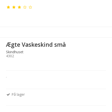
Ægte Vaskeskind små
Skindhuset
4302
.
På lager