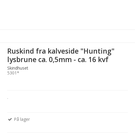
Ruskind fra kalveside "Hunting"
lysbrune ca. 0,5mm - ca. 16 kvf
Skindhuset
5301*
.
På lager