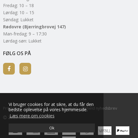
Fredag: 10 – 18
Lørdag: 10 – 15
Søndag: Lukket
Rødovre (Bjerringbrovej 147)
Man-fredag: 9 – 17:30
Lørdag-søn: Lukket
FØLG OS PÅ
Vi bruger cookies for at sikre, at du får den
Produkter
Information
JOB
Gavekort
Tilmeld nyhedsbrev
bedste oplevelse på vores hjemmeside.
Læs mere om cookies
2026 Skindhuset
Ok