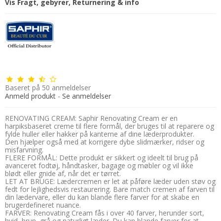
Vis Fragt, gebyrer, Returnering & info
Baseret på
50
anmeldelser
Anmeld produkt
-
Se anmeldelser
RENOVATING CREAM: Saphir Renovating Cream er en
harpiksbaseret creme til flere formål, der bruges til at reparere og
fylde huller eller hakker på kanterne af dine læderprodukter.
Den hjælper også med at korrigere dybe slidmærker, ridser og
misfarvning.
FLERE FORMÅL: Dette produkt er sikkert og ideelt til brug på
avanceret fodtøj, håndtasker, bagage og møbler og vil ikke
blødt eller gnide af, når det er tørret.
LET AT BRUGE: Lædercremen er let at påføre læder uden støv og
fedt for lejlighedsvis restaurering. Bare match cremen af ​​farven til
din lædervare, eller du kan blande flere farver for at skabe en
brugerdefineret nuance.
FARVER: Renovating Cream fås i over 40 farver, herunder sort,
hvid, brun, grå og naturligt læder. Du kan blande farver for at