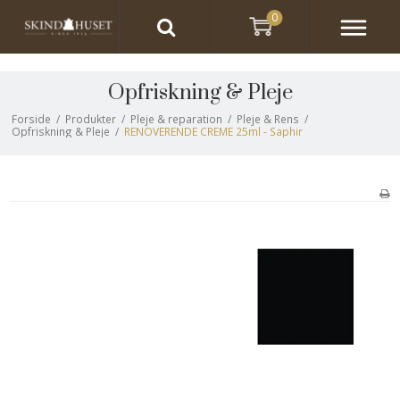
0
Opfriskning & Pleje
Forside
/
Produkter
/
Pleje & reparation
/
Pleje & Rens
/
Opfriskning & Pleje
/
RENOVERENDE CREME 25ml - Saphir