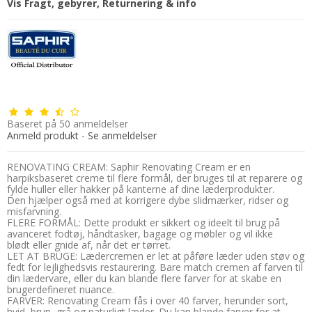
Vis Fragt, gebyrer, Returnering & info
Baseret på
50
anmeldelser
Anmeld produkt
-
Se anmeldelser
RENOVATING CREAM: Saphir Renovating Cream er en
harpiksbaseret creme til flere formål, der bruges til at reparere og
fylde huller eller hakker på kanterne af dine læderprodukter.
Den hjælper også med at korrigere dybe slidmærker, ridser og
misfarvning.
FLERE FORMÅL: Dette produkt er sikkert og ideelt til brug på
avanceret fodtøj, håndtasker, bagage og møbler og vil ikke
blødt eller gnide af, når det er tørret.
LET AT BRUGE: Lædercremen er let at påføre læder uden støv og
fedt for lejlighedsvis restaurering. Bare match cremen af ​​farven til
din lædervare, eller du kan blande flere farver for at skabe en
brugerdefineret nuance.
FARVER: Renovating Cream fås i over 40 farver, herunder sort,
hvid, brun, grå og naturligt læder. Du kan blande farver for at