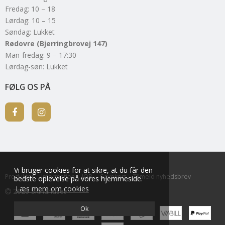
Fredag: 10 – 18
Lørdag: 10 – 15
Søndag: Lukket
Rødovre (Bjerringbrovej 147)
Man-fredag: 9 – 17:30
Lørdag-søn: Lukket
FØLG OS PÅ
Vi bruger cookies for at sikre, at du får den
Produkter
Information
JOB
Gavekort
Tilmeld nyhedsbrev
bedste oplevelse på vores hjemmeside.
Læs mere om cookies
2026 Skindhuset
Ok