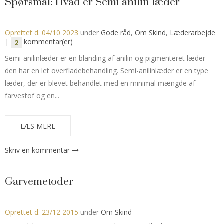
Spørsmål: Hvad er Semi anilin læder
Oprettet d.
04/10 2023
under
Gode råd
,
Om Skind
,
Læderarbejde
|
kommentar(er)
2
Semi-anilinlæder er en blanding af anilin og pigmenteret læder -
den har en let overfladebehandling. Semi-anilinlæder er en type
læder, der er blevet behandlet med en minimal mængde af
farvestof og en...
LÆS MERE
Skriv en kommentar
Garvemetoder
Oprettet d.
23/12 2015
under
Om Skind