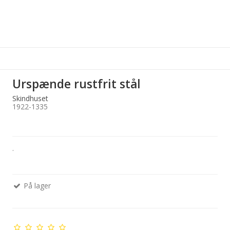
Urspænde rustfrit stål
Skindhuset
1922-1335
.
På lager