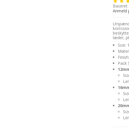
Baseret
Anmeld 
Urspænde
korrosio
beskytte
læder, pl
Size:
Materi
Finish
Pack 
12mm 
Siz
Len
16mm 
Siz
Len
20mm 
Siz
Len