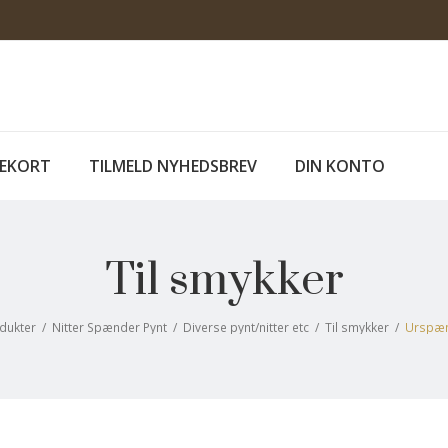
EKORT
TILMELD NYHEDSBREV
DIN KONTO
Til smykker
dukter
/
Nitter Spænder Pynt
/
Diverse pynt/nitter etc
/
Til smykker
/
Urspænd