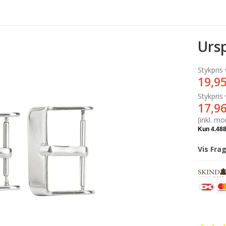
Ursp
Stykpris 
19,9
Stykpris 
17,9
(inkl. m
Vis Fra