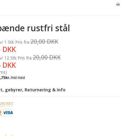
ænde rustfri stål
20,00 DKK
v/ 1 Stk
Pris fra
5 DKK
20,00 DKK
v/ 12 Stk
Pris fra
6 DKK
oms)
gt, gebyrer, Returnering & info