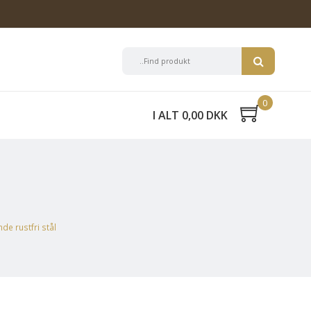
0
I ALT 0,00 DKK
e rustfri stål