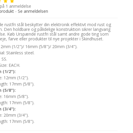
 på
1
anmeldelse
produkt
-
Se anmeldelsen
 rustfri stål beskytter din elektronik effektivt mod rust og
n. Den holdbare og pålidelige konstruktion sikrer langvarig
lse. Køb Urspænde rustfri stål samt andre gode ting som
eje, farve eller produkter til nye projekter i Skindhuset.
 12mm (1/2")/ 16mm (5/8")/ 20mm (3/4").
al: Stainless steel.
: SS.
Size: EACH.
(1/2"):
e: 12mm (1/2").
gth: 17mm (5/8").
(5/8"):
e: 16mm (5/8").
gth: 17mm (5/8").
(3/4"):
e: 20mm (3/4").
gth: 17mm (5/8").