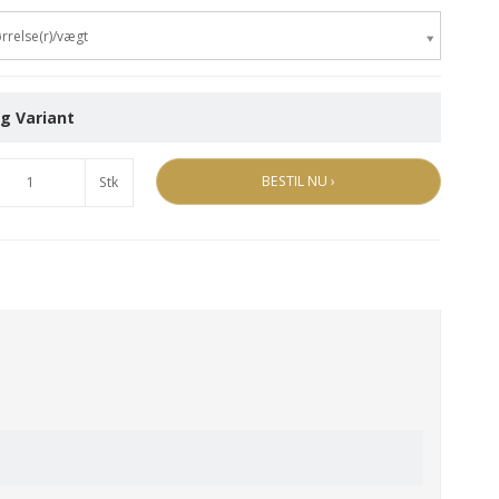
rrelse(r)/vægt
g Variant
BESTIL NU ›
Stk