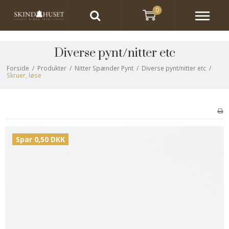
0
Diverse pynt/nitter etc
Forside
/
Produkter
/
Nitter Spænder Pynt
/
Diverse pynt/nitter etc
/
Skruer, løse
Spar 0,50 DKK