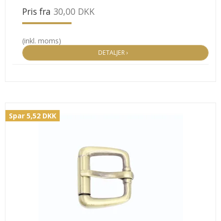
Pris fra
30,00 DKK
(inkl. moms)
DETALJER ›
Spar 5,52 DKK