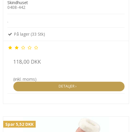
Skindhuset
0408-442
.
På lager (33 Stk)
118,00 DKK
(inkl. moms)
DETALJER ›
Spar 5,52 DKK