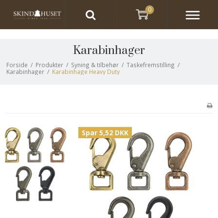
0
Karabinhager
Forside
/
Produkter
/
Syning & tilbehør
/
Taskefremstilling
/
Karabinhager
/
Karabinhage Heavy Duty
Spar 5,52 DKK