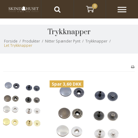
0
Trykknapper
Forside
/
Produkter
/
Nitter Spænder Pynt
/
Trykknapper
/
Let Trykknapper
Spar 3,60 DKK