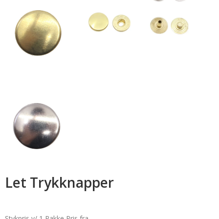
Let Trykknapper
Stykpris v/ 1 Pakke
Pris fra