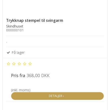
Trykknap stempel til svingarm
Skindhuset
000000101
.
På lager
Pris fra
368,00 DKK
(inkl. moms)
DETALJER ›