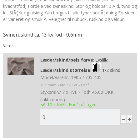
kvadratfod) Fordele ved svineskind: Stor og holdbar BlÃ¸d, tynd og
let StÃ¦rk og alsidig Kan bruges til alle typer beklÃ¦dning Forsiden
er varieret og smuk Â. Velegnet til nubuck, ruskind og velour.
Svineruskind ca. 13 kv.fod - 0,6mm
Varer
Læder/skind/pels farve
:
Lyslilla
Læder/skind størrelse
:
1/2 skind
Model/Varenr.:
1905-1705-405
Minimum køb:
7
x KVF - Fod²
Stykpris v/ 7 x KVF - Fod²
45,00 DKK
(inkl. moms)
10
x KVF - Fod²
på lager