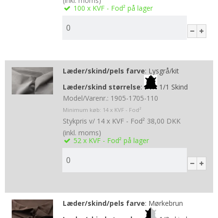
(inkl. moms)
100
x KVF - Fod²
på lager
Læder/skind/pels farve
:
Lysgrå/kit
Læder/skind størrelse
:
1/1 Skind
Model/Varenr.:
1905-1705-110
Minimum køb:
14
x KVF - Fod²
Stykpris v/ 14 x KVF - Fod²
38,00 DKK
(inkl. moms)
52
x KVF - Fod²
på lager
Læder/skind/pels farve
:
Mørkebrun