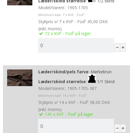
Læder/skind størrelse
:
1/2 skind
Model/Varenr.:
1905-1705
Minimum køb:
7
x KVF - Fod²
Stykpris v/ 7 x KVF - Fod²
45,00 DKK
(inkl. moms)
72
x KVF - Fod²
på lager
Læder/skind/pels farve
:
Mørkebrun
Læder/skind størrelse
:
1/1 Skind
Model/Varenr.:
1905-1705-387
Minimum køb:
14
x KVF - Fod²
Stykpris v/ 14 x KVF - Fod²
38,00 DKK
(inkl. moms)
141
x KVF - Fod²
på lager