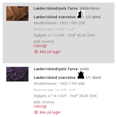
Læder/skind/pels farve
:
Mellembrun
Læder/skind størrelse
:
1/2 skind
Model/Varenr.:
1905-1705-338
Minimum køb:
7
x KVF - Fod²
Stykpris v/ 7 x KVF - Fod²
45,00 DKK
(inkl. moms)
Udsolgt
Ikke på lager
Læder/skind/pels farve
:
Violet
Læder/skind størrelse
:
1/1 Skind
Model/Varenr.:
1905-1705-680
Minimum køb:
14
x KVF - Fod²
Stykpris v/ 14 x KVF - Fod²
38,00 DKK
(inkl. moms)
Udsolgt
Ikke på lager