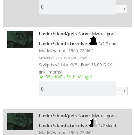
Læder/skind/pels farve
:
Myrtus grøn
Læder/skind størrelse
:
1/1 Skind
Model/Varenr.:
1905-220601
Minimum køb:
14
x KVF - Fod²
Stykpris v/ 14 x KVF - Fod²
38,00 DKK
(inkl. moms)
39
x KVF - Fod²
på lager
Læder/skind/pels farve
:
Myrtus grøn
Læder/skind størrelse
:
1/2 skind
Model/Varenr.:
1905-220601