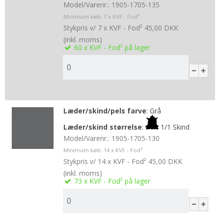
Model/Varenr.:
1905-1705-135
Minimum køb:
7
x KVF - Fod²
Stykpris v/ 7 x KVF - Fod²
45,00 DKK
(inkl. moms)
60
x KVF - Fod²
på lager
Læder/skind/pels farve
:
Grå
Læder/skind størrelse
:
1/1 Skind
Model/Varenr.:
1905-1705-130
Minimum køb:
14
x KVF - Fod²
Stykpris v/ 14 x KVF - Fod²
45,00 DKK
(inkl. moms)
73
x KVF - Fod²
på lager