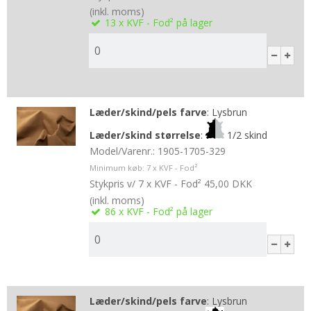
(inkl. moms)
13
x KVF - Fod²
på lager
Læder/skind/pels farve
:
Lysbrun
Læder/skind størrelse
:
1/2 skind
Model/Varenr.:
1905-1705-329
Minimum køb:
7
x KVF - Fod²
Stykpris v/ 7 x KVF - Fod²
45,00 DKK
(inkl. moms)
86
x KVF - Fod²
på lager
Læder/skind/pels farve
:
Lysbrun