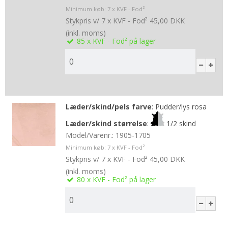
Minimum køb:
7
x KVF - Fod²
Stykpris v/ 7 x KVF - Fod²
45,00 DKK
(inkl. moms)
85
x KVF - Fod²
på lager
Læder/skind/pels farve
:
Pudder/lys rosa
Læder/skind størrelse
:
1/2 skind
Model/Varenr.:
1905-1705
Minimum køb:
7
x KVF - Fod²
Stykpris v/ 7 x KVF - Fod²
45,00 DKK
(inkl. moms)
80
x KVF - Fod²
på lager