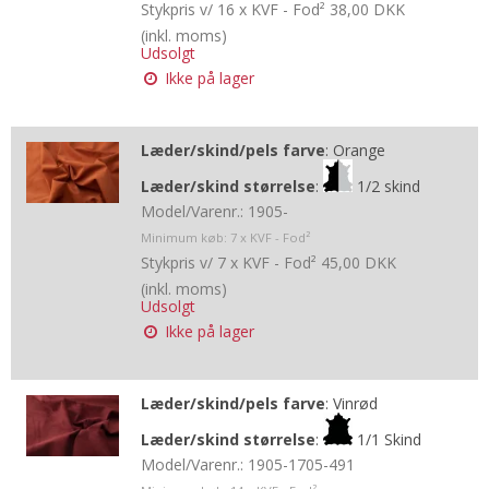
Stykpris v/ 16 x KVF - Fod²
38,00 DKK
(inkl. moms)
Udsolgt
Ikke på lager
Læder/skind/pels farve
:
Orange
Læder/skind størrelse
:
1/2 skind
Model/Varenr.:
1905-
Minimum køb:
7
x KVF - Fod²
Stykpris v/ 7 x KVF - Fod²
45,00 DKK
(inkl. moms)
Udsolgt
Ikke på lager
Læder/skind/pels farve
:
Vinrød
Læder/skind størrelse
:
1/1 Skind
Model/Varenr.:
1905-1705-491