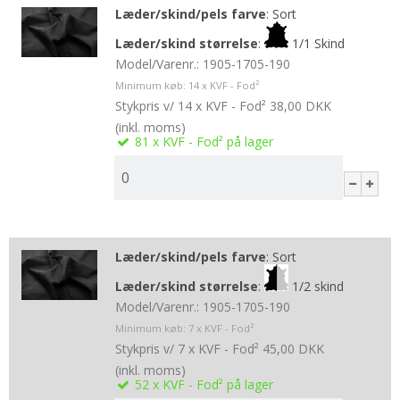
Læder/skind/pels farve
:
Sort
Læder/skind størrelse
:
1/1 Skind
Model/Varenr.:
1905-1705-190
Minimum køb:
14
x KVF - Fod²
Stykpris v/ 14 x KVF - Fod²
38,00 DKK
(inkl. moms)
81
x KVF - Fod²
på lager
Læder/skind/pels farve
:
Sort
Læder/skind størrelse
:
1/2 skind
Model/Varenr.:
1905-1705-190
Minimum køb:
7
x KVF - Fod²
Stykpris v/ 7 x KVF - Fod²
45,00 DKK
(inkl. moms)
52
x KVF - Fod²
på lager