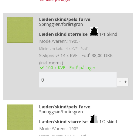
Læder/skind/pels farve
:
Springgrøn/forårsgrøn
Læder/skind størrelse
:
1/1 Skind
Model/Varenr.:
1905-
Minimum køb:
14
x KVF - Fod²
Stykpris v/ 14 x KVF - Fod²
38,00 DKK
(inkl. moms)
100
x KVF - Fod²
på lager
Læder/skind/pels farve
:
Springgrøn/forårsgrøn
Læder/skind størrelse
:
1/2 skind
Model/Varenr.:
1905-
Minimum køb:
7
x KVF - Fod²