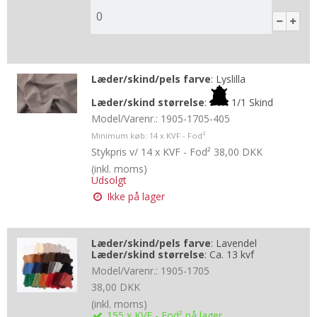
Læder/skind/pels farve
:
Lyslilla
Læder/skind størrelse
:
1/1 Skind
Model/Varenr.:
1905-1705-405
Minimum køb:
14
x KVF - Fod²
Stykpris v/ 14 x KVF - Fod²
38,00 DKK
(inkl. moms)
Udsolgt
Ikke på lager
Læder/skind/pels farve
:
Lavendel
Læder/skind størrelse
:
Ca. 13 kvf
Model/Varenr.:
1905-1705
38,00 DKK
(inkl. moms)
155
x KVF - Fod²
på lager