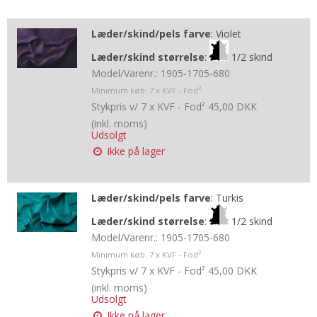
Læder/skind/pels farve
:
Violet
Læder/skind størrelse
:
1/2 skind
Model/Varenr.:
1905-1705-680
Minimum køb:
7
x KVF - Fod²
Stykpris v/ 7 x KVF - Fod²
45,00 DKK
(inkl. moms)
Udsolgt
Ikke på lager
Læder/skind/pels farve
:
Turkis
Læder/skind størrelse
:
1/2 skind
Model/Varenr.:
1905-1705-680
Minimum køb:
7
x KVF - Fod²
Stykpris v/ 7 x KVF - Fod²
45,00 DKK
(inkl. moms)
Udsolgt
Ikke på lager