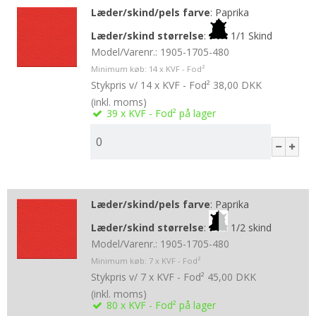
Læder/skind/pels farve
:
Paprika
Læder/skind størrelse
:
1/1 Skind
Model/Varenr.:
1905-1705-480
Minimum køb:
14
x KVF - Fod²
Stykpris v/ 14 x KVF - Fod²
38,00 DKK
(inkl. moms)
39
x KVF - Fod²
på lager
Læder/skind/pels farve
:
Paprika
Læder/skind størrelse
:
1/2 skind
Model/Varenr.:
1905-1705-480
Minimum køb:
7
x KVF - Fod²
Stykpris v/ 7 x KVF - Fod²
45,00 DKK
(inkl. moms)
80
x KVF - Fod²
på lager