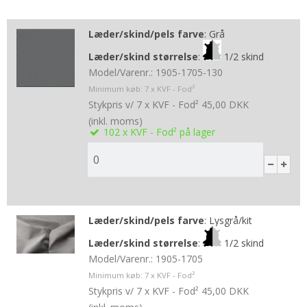
Læder/skind/pels farve
:
Grå
Læder/skind størrelse
:
1/2 skind
Model/Varenr.:
1905-1705-130
Minimum køb:
7
x KVF - Fod²
Stykpris v/ 7 x KVF - Fod²
45,00 DKK
(inkl. moms)
102
x KVF - Fod²
på lager
Læder/skind/pels farve
:
Lysgrå/kit
Læder/skind størrelse
:
1/2 skind
Model/Varenr.:
1905-1705
Minimum køb:
7
x KVF - Fod²
Stykpris v/ 7 x KVF - Fod²
45,00 DKK