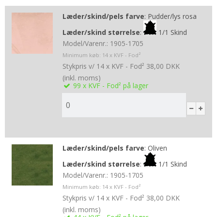
Læder/skind/pels farve
:
Pudder/lys rosa
Læder/skind størrelse
:
1/1 Skind
Model/Varenr.:
1905-1705
Minimum køb:
14
x KVF - Fod²
Stykpris v/ 14 x KVF - Fod²
38,00 DKK
(inkl. moms)
99
x KVF - Fod²
på lager
Læder/skind/pels farve
:
Oliven
Læder/skind størrelse
:
1/1 Skind
Model/Varenr.:
1905-1705
Minimum køb:
14
x KVF - Fod²
Stykpris v/ 14 x KVF - Fod²
38,00 DKK
(inkl. moms)