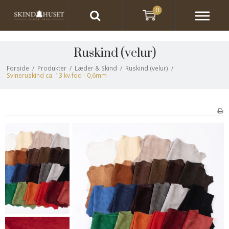
0
Ruskind (velur)
Forside
/
Produkter
/
Læder & Skind
/
Ruskind (velur)
/
Svineruskind ca. 13 kv.fod - 0,6mm