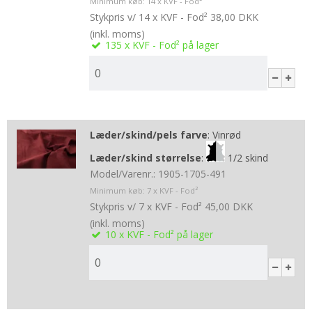
Minimum køb:
14
x KVF - Fod²
Stykpris v/ 14 x KVF - Fod²
38,00 DKK
(inkl. moms)
135
x KVF - Fod²
på lager
Læder/skind/pels farve
:
Vinrød
Læder/skind størrelse
:
1/2 skind
Model/Varenr.:
1905-1705-491
Minimum køb:
7
x KVF - Fod²
Stykpris v/ 7 x KVF - Fod²
45,00 DKK
(inkl. moms)
10
x KVF - Fod²
på lager