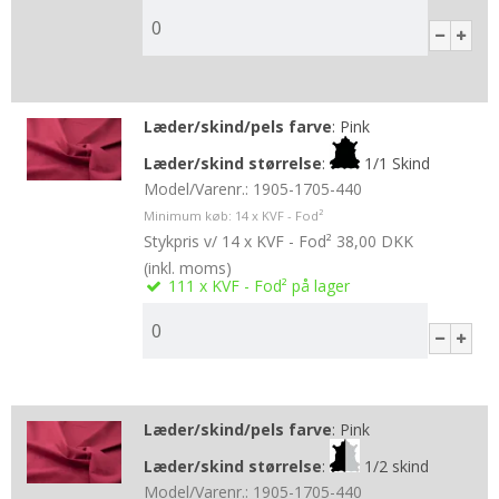
Læder/skind/pels farve
:
Pink
Læder/skind størrelse
:
1/1 Skind
Model/Varenr.:
1905-1705-440
Minimum køb:
14
x KVF - Fod²
Stykpris v/ 14 x KVF - Fod²
38,00 DKK
(inkl. moms)
111
x KVF - Fod²
på lager
Læder/skind/pels farve
:
Pink
Læder/skind størrelse
:
1/2 skind
Model/Varenr.:
1905-1705-440