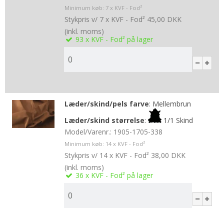
Minimum køb:
7
x KVF - Fod²
Stykpris v/ 7 x KVF - Fod²
45,00 DKK
(inkl. moms)
93
x KVF - Fod²
på lager
Læder/skind/pels farve
:
Mellembrun
Læder/skind størrelse
:
1/1 Skind
Model/Varenr.:
1905-1705-338
Minimum køb:
14
x KVF - Fod²
Stykpris v/ 14 x KVF - Fod²
38,00 DKK
(inkl. moms)
36
x KVF - Fod²
på lager