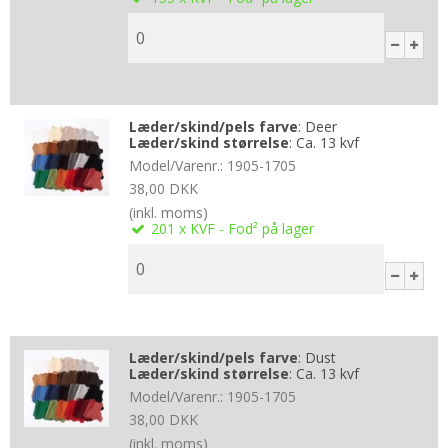
Læder/skind/pels farve
:
Deer
Læder/skind størrelse
:
Ca. 13 kvf
Model/Varenr.:
1905-1705
38,00 DKK
(inkl. moms)
201
x KVF - Fod²
på lager
Læder/skind/pels farve
:
Dust
Læder/skind størrelse
:
Ca. 13 kvf
Model/Varenr.:
1905-1705
38,00 DKK
(inkl. moms)