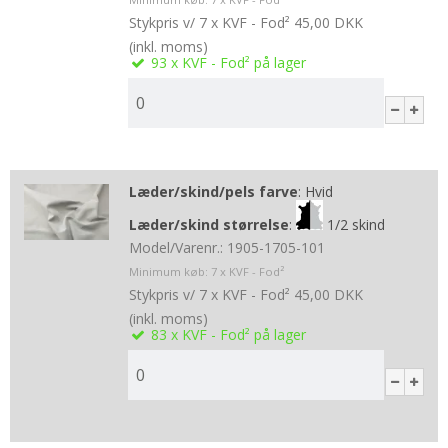
Stykpris v/ 7 x KVF - Fod²
45,00 DKK
(inkl. moms)
93
x KVF - Fod²
på lager
Læder/skind/pels farve
:
Hvid
Læder/skind størrelse
:
1/2 skind
Model/Varenr.:
1905-1705-101
Minimum køb:
7
x KVF - Fod²
Stykpris v/ 7 x KVF - Fod²
45,00 DKK
(inkl. moms)
83
x KVF - Fod²
på lager