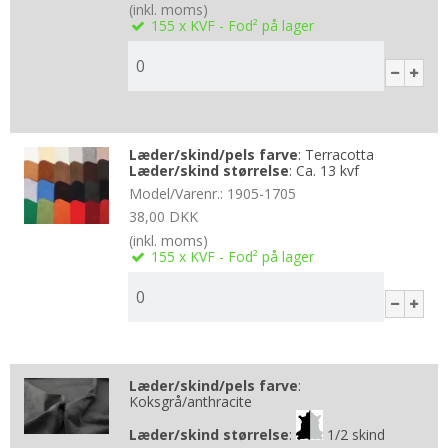
(inkl. moms)
155
x KVF - Fod²
på lager
Læder/skind/pels farve
:
Terracotta
Læder/skind størrelse
:
Ca. 13 kvf
Model/Varenr.:
1905-1705
38,00 DKK
(inkl. moms)
155
x KVF - Fod²
på lager
Læder/skind/pels farve
:
Koksgrå/anthracite
Læder/skind størrelse
:
1/2 skind