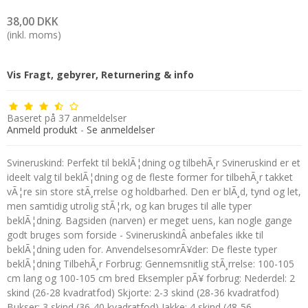
38,00 DKK
(inkl. moms)
Vis Fragt, gebyrer, Returnering & info
Baseret på
37
anmeldelser
Anmeld produkt
-
Se anmeldelser
Svineruskind: Perfekt til beklÃ¦dning og tilbehÃ¸r Svineruskind er et
ideelt valg til beklÃ¦dning og de fleste former for tilbehÃ¸r takket
vÃ¦re sin store stÃ¸rrelse og holdbarhed. Den er blÃ¸d, tynd og let,
men samtidig utrolig stÃ¦rk, og kan bruges til alle typer
beklÃ¦dning. Bagsiden (narven) er meget uens, kan nogle gange
godt bruges som forside - SvineruskindÂ anbefales ikke til
beklÃ¦dning uden for. AnvendelsesomrÃ¥der: De fleste typer
beklÃ¦dning TilbehÃ¸r Forbrug: Gennemsnitlig stÃ¸rrelse: 100-105
cm lang og 100-105 cm bred Eksempler pÃ¥ forbrug: Nederdel: 2
skind (26-28 kvadratfod) Skjorte: 2-3 skind (28-36 kvadratfod)
Bukser: 3 skind (36-40 kvadratfod) Jakke: 4 skind (48-56