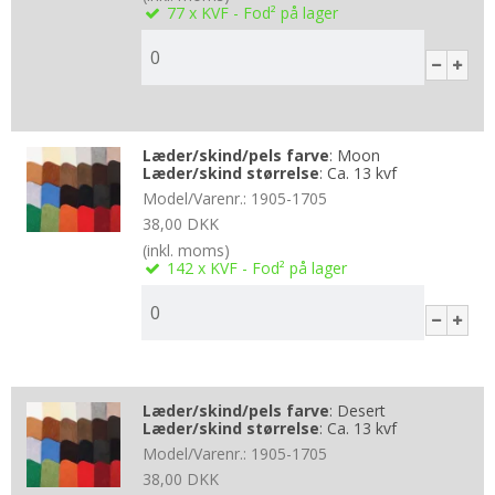
77
x KVF - Fod²
på lager
Læder/skind/pels farve
:
Moon
Læder/skind størrelse
:
Ca. 13 kvf
Model/Varenr.:
1905-1705
38,00 DKK
(inkl. moms)
142
x KVF - Fod²
på lager
Læder/skind/pels farve
:
Desert
Læder/skind størrelse
:
Ca. 13 kvf
Model/Varenr.:
1905-1705
38,00 DKK