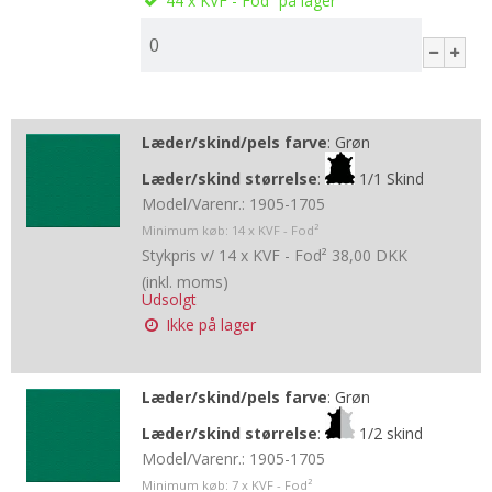
44
x KVF - Fod²
på lager
Læder/skind/pels farve
:
Grøn
Læder/skind størrelse
:
1/1 Skind
Model/Varenr.:
1905-1705
Minimum køb:
14
x KVF - Fod²
Stykpris v/ 14 x KVF - Fod²
38,00 DKK
(inkl. moms)
Udsolgt
Ikke på lager
Læder/skind/pels farve
:
Grøn
Læder/skind størrelse
:
1/2 skind
Model/Varenr.:
1905-1705
Minimum køb:
7
x KVF - Fod²