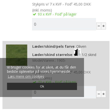
Stykpris v/ 7 x KVF - Fod²
45,00 DKK
(inkl. moms)
93
x KVF - Fod²
på lager
Læder/skind/pels farve
:
Oliven
Læder/skind størrelse
:
1/2 skind
Model/Varenr.:
1905-
Minimum køb:
7
x KVF - Fod²
Vi bruger cookies for at sikre, at du får den
bedste oplevelse på vores hjemmeside.
Stykpris v/ 7 x KVF - Fod²
45,00 DKK
Læs mere om cookies
(inkl. moms)
72
x KVF - Fod²
på lager
Ok