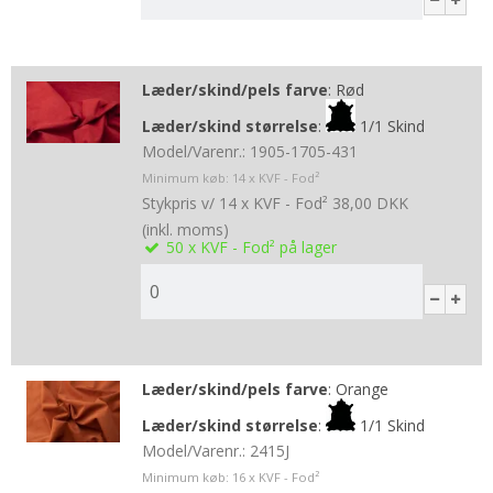
Læder/skind/pels farve
:
Rød
Læder/skind størrelse
:
1/1 Skind
Model/Varenr.:
1905-1705-431
Minimum køb:
14
x KVF - Fod²
Stykpris v/ 14 x KVF - Fod²
38,00 DKK
(inkl. moms)
50
x KVF - Fod²
på lager
Læder/skind/pels farve
:
Orange
Læder/skind størrelse
:
1/1 Skind
Model/Varenr.:
2415J
Minimum køb:
16
x KVF - Fod²