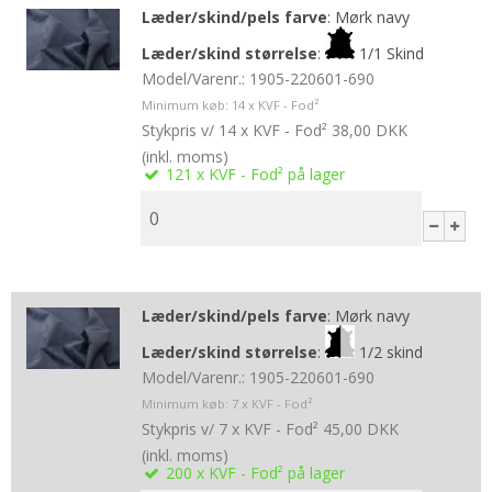
Læder/skind/pels farve
:
Mørk navy
Læder/skind størrelse
:
1/1 Skind
Model/Varenr.:
1905-220601-690
Minimum køb:
14
x KVF - Fod²
Stykpris v/ 14 x KVF - Fod²
38,00 DKK
(inkl. moms)
121
x KVF - Fod²
på lager
Læder/skind/pels farve
:
Mørk navy
Læder/skind størrelse
:
1/2 skind
Model/Varenr.:
1905-220601-690
Minimum køb:
7
x KVF - Fod²
Stykpris v/ 7 x KVF - Fod²
45,00 DKK
(inkl. moms)
200
x KVF - Fod²
på lager