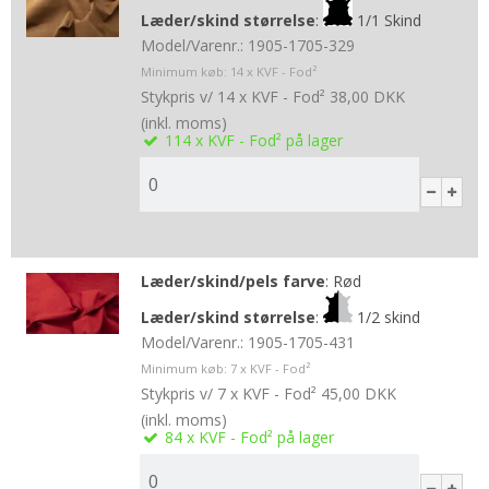
Læder/skind størrelse
:
1/1 Skind
Model/Varenr.:
1905-1705-329
Minimum køb:
14
x KVF - Fod²
Stykpris v/ 14 x KVF - Fod²
38,00 DKK
(inkl. moms)
114
x KVF - Fod²
på lager
Læder/skind/pels farve
:
Rød
Læder/skind størrelse
:
1/2 skind
Model/Varenr.:
1905-1705-431
Minimum køb:
7
x KVF - Fod²
Stykpris v/ 7 x KVF - Fod²
45,00 DKK
(inkl. moms)
84
x KVF - Fod²
på lager