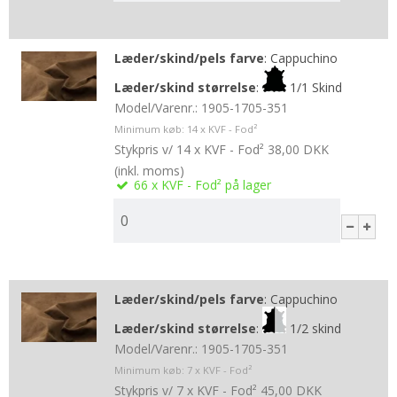
Læder/skind/pels farve
:
Cappuchino
Læder/skind størrelse
:
1/1 Skind
Model/Varenr.:
1905-1705-351
Minimum køb:
14
x KVF - Fod²
Stykpris v/ 14 x KVF - Fod²
38,00 DKK
(inkl. moms)
66
x KVF - Fod²
på lager
Læder/skind/pels farve
:
Cappuchino
Læder/skind størrelse
:
1/2 skind
Model/Varenr.:
1905-1705-351
Minimum køb:
7
x KVF - Fod²
Stykpris v/ 7 x KVF - Fod²
45,00 DKK