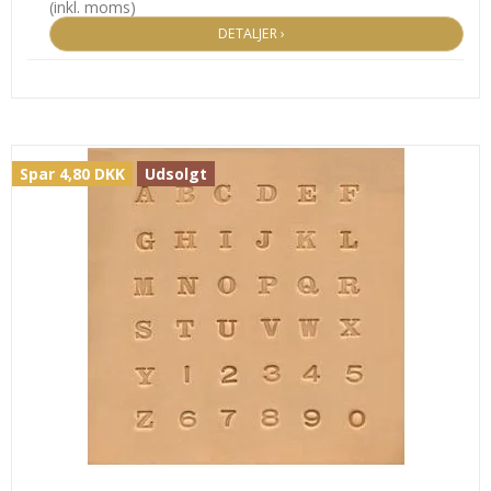
(inkl. moms)
DETALJER ›
Spar 4,80 DKK
Udsolgt