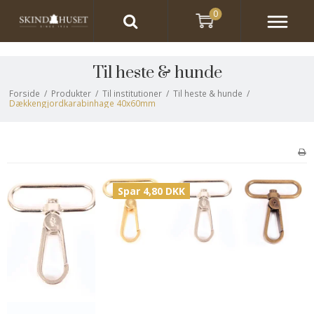
0
Til heste & hunde
Forside
/
Produkter
/
Til institutioner
/
Til heste & hunde
/
Dækkengjordkarabinhage 40x60mm
Spar 4,80 DKK