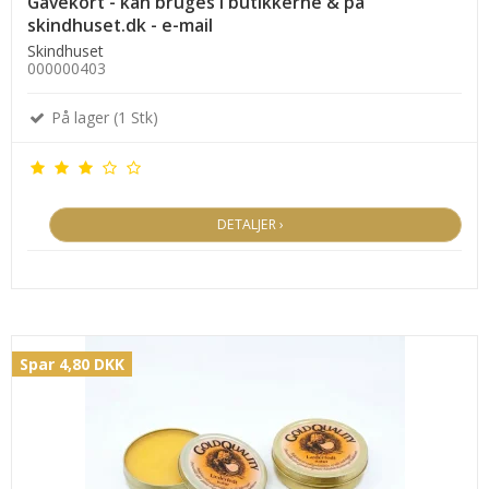
Gavekort - kan bruges i butikkerne & på
skindhuset.dk - e-mail
Skindhuset
000000403
På lager (1 Stk)
DETALJER ›
Spar 4,80 DKK