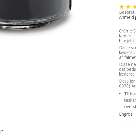
Baseret
Anmeld 
Crème Su
læderet 
tilføjet
Disse vo
læderet.
af falme
Disse næ
det bedst
læderet e
Detaljer
0038) An
Til b
taske
overs
Engros
r