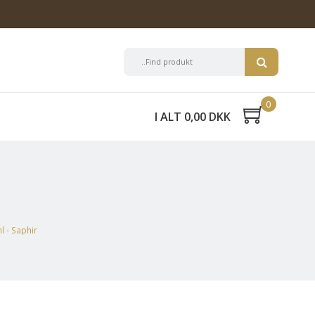
0
I ALT 0,00 DKK
 - Saphir