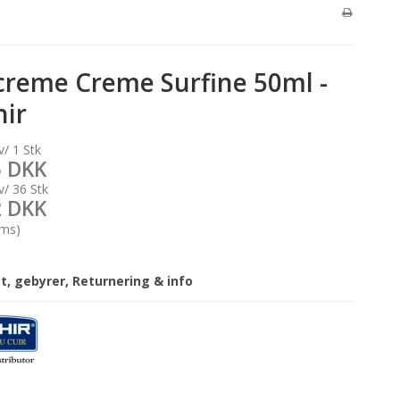
creme Creme Surfine 50ml -
hir
v/ 1 Stk
5 DKK
v/ 36 Stk
2 DKK
oms)
gt, gebyrer, Returnering & info