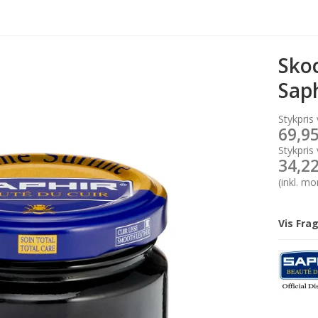
Sko
Sap
Stykpris 
69,9
Stykpris 
34,2
(inkl. m
Vis Fra