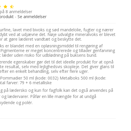
 på
8
anmeldelser
produkt
-
Se anmeldelser
rfine, lavet med bivoks og sød mandelolie, fugter og nærer
dybt ved at udjævne det. Nøje udvalgte mineralvoks er blevet
 for at gøre læderet vandtæt og beskytte det.
ks er blandet med en opløsningsmiddel til rengøring af
 Pigmenterne er meget koncentrerede og tillader genfarvning
t læder uden risiko for udblødning på buksens bund.
rende egenskaber gør det til det ideelle produkt for at opnå
e resultat, selv med lejlighedsvis skopleje. Det giver glans til
fter en enkelt behandling, selv efter flere uger.
 Pommadier 50 ml (kode: 0032) Metalboks 500 ml (kode:
tal farver: 79 + 6 metalliske
rug på lædersko og kun for fagfolk kan det også anvendes på
r og lædervarer. Påfør en lille mængde for at undgå
kydende og polér.