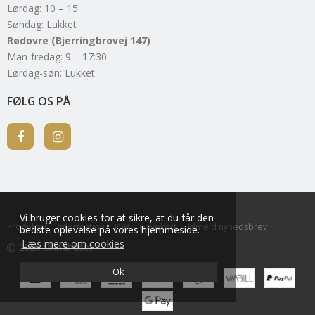
Lørdag: 10 – 15
Søndag: Lukket
Rødovre (Bjerringbrovej 147)
Man-fredag: 9 – 17:30
Lørdag-søn: Lukket
FØLG OS PÅ
Vi bruger cookies for at sikre, at du får den
Produkter
Information
JOB
Gavekort
Tilmeld nyhedsbrev
bedste oplevelse på vores hjemmeside.
Læs mere om cookies
2026 Skindhuset
Ok