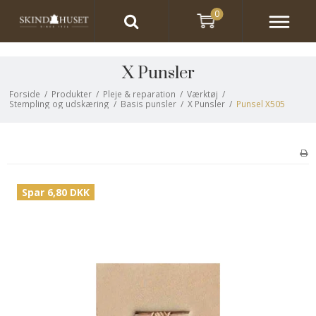
0
X Punsler
Forside
/
Produkter
/
Pleje & reparation
/
Værktøj
/
Stempling og udskæring
/
Basis punsler
/
X Punsler
/
Punsel X505
Spar 6,80 DKK