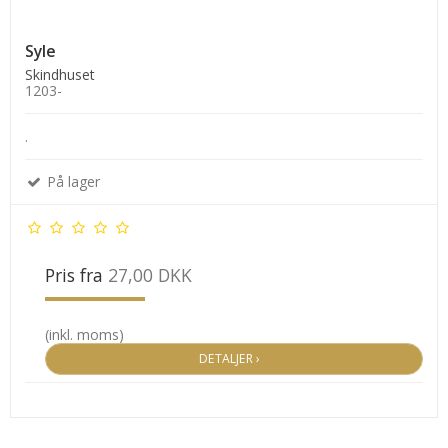
Syle
Skindhuset
1203-
.
På lager
Pris fra
27,00 DKK
(inkl. moms)
DETALJER ›