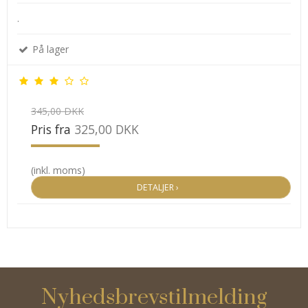
.
På lager
345,00 DKK
Pris fra
325,00 DKK
(inkl. moms)
DETALJER ›
Nyhedsbrevstilmelding