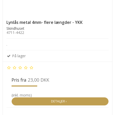
Lynlås metal 4mm- flere længder - YKK
Skindhuset
4711-4422
.
På lager
Pris fra
23,00 DKK
(inkl. moms)
DETALJER ›