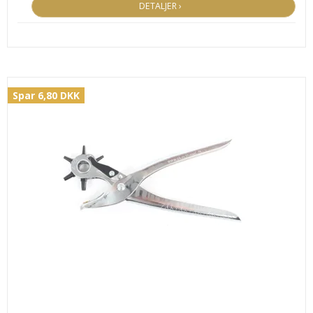
DETALJER ›
Spar 6,80 DKK