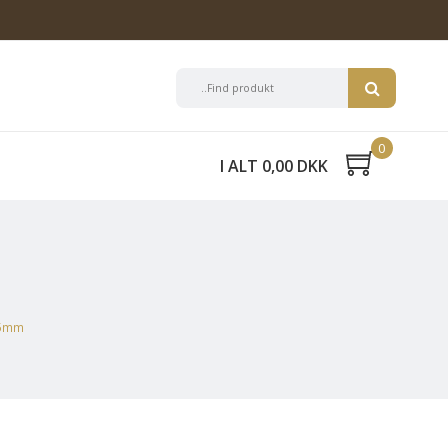
0
I ALT 0,00 DKK
25mm