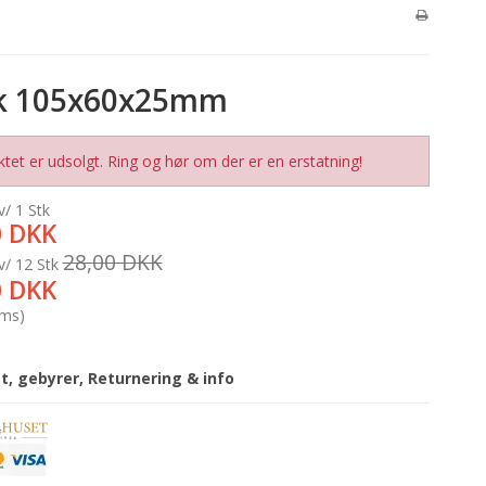
k 105x60x25mm
tet er udsolgt. Ring og hør om der er en erstatning!
v/ 1 Stk
0 DKK
28,00 DKK
v/ 12 Stk
0 DKK
oms)
gt, gebyrer, Returnering & info