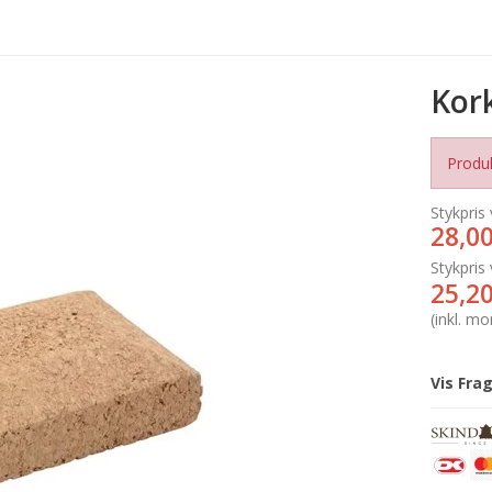
Kor
Produk
Stykpris 
28,0
Stykpris 
25,2
(inkl. m
Vis Fra