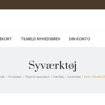
EKORT
TILMELD NYHEDSBREV
DIN KONTO
Syværktøj
side
/
Produkter
/
Pleje & reparation
/
Værktøj
/
Syværktøj
/
Kork 105x60x