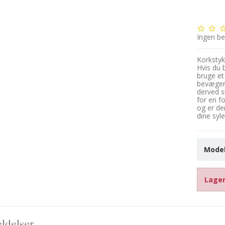
Ingen b
Korkstyk
Hvis du b
bruge et
bevæger 
derved s
for en fo
og er de
dine syle
Model
Lager
ldelser