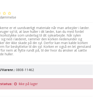
edømmelse
kerne er et uundværligt materiale når man arbejder i læder.
ruger syl til, at lave huller i dit læder, kan du med fordel
 korkstykke som underlag til dit sylearbejde. Når sylen
sig ned i læderet, rammer den korken nedenunder og
ker der ikke skade på din syl. Derfor kan man kalde korken
rm for beskyttelse til din syl. Korken er også en let genstand
rfor nem at flytte rundt på, til der hvor du ønsker at sætte
de huller.
/Varenr.:
0808-11462
status:
Ikke på lager