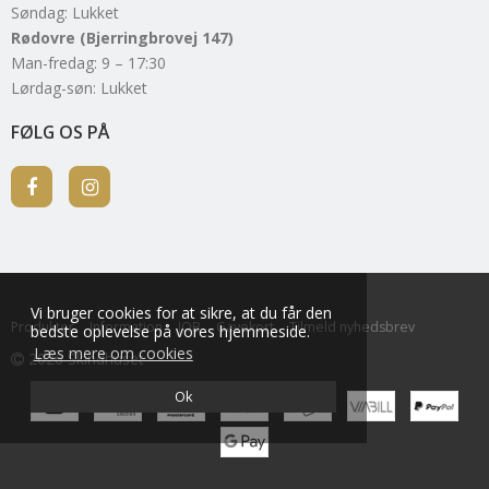
Søndag: Lukket
Rødovre (Bjerringbrovej 147)
Man-fredag: 9 – 17:30
Lørdag-søn: Lukket
FØLG OS PÅ
Vi bruger cookies for at sikre, at du får den
Produkter
Information
JOB
Gavekort
Tilmeld nyhedsbrev
bedste oplevelse på vores hjemmeside.
Læs mere om cookies
2026 Skindhuset
Ok