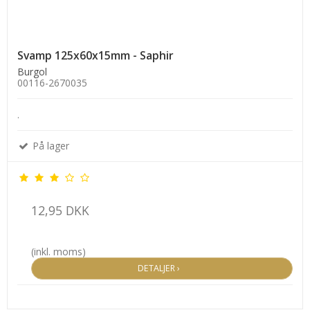
Svamp 125x60x15mm - Saphir
Burgol
00116-2670035
.
På lager
12,95 DKK
(inkl. moms)
DETALJER ›