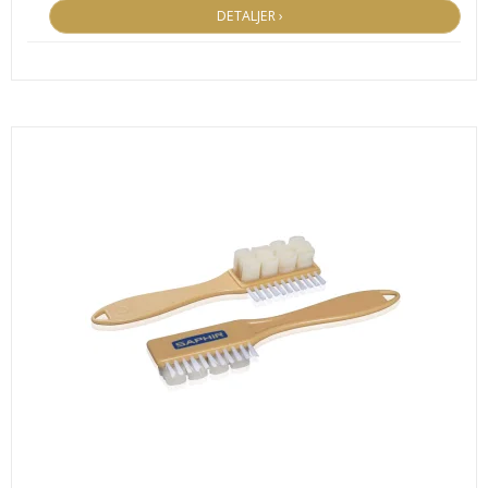
DETALJER ›