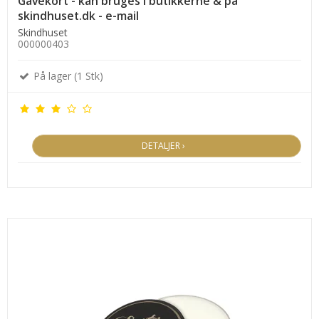
Gavekort - kan bruges i butikkerne & på
skindhuset.dk - e-mail
Skindhuset
000000403
På lager (1 Stk)
DETALJER ›