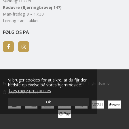
Søndag: Lukket
Rødovre (Bjerringbrovej 147)
Man-fredag: 9 – 17:30
Lørdag-søn: Lukket
FØLG OS PÅ
Vi bruger cookies for at sikre, at du får den
Produkter
Information
JOB
Gavekort
Tilmeld nyhedsbrev
bedste oplevelse på vores hjemmeside.
Læs mere om cookies
2026 Skindhuset
Ok