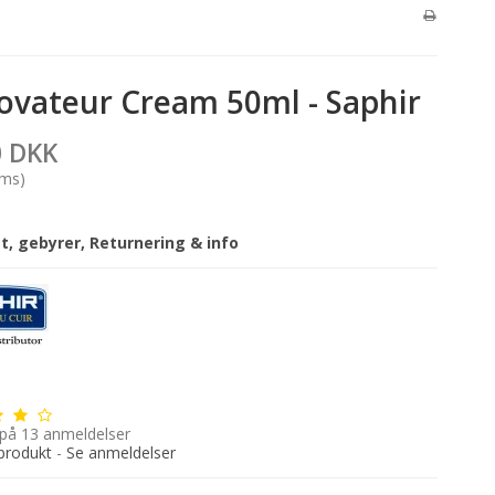
ovateur Cream 50ml - Saphir
0 DKK
oms)
gt, gebyrer, Returnering & info
 på
13
anmeldelser
produkt
-
Se anmeldelser