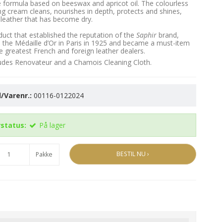
e formula based on beeswax and apricot oil. The colourless
ng cream cleans, nourishes in depth, protects and shines,
r leather that has become dry.
duct that established the reputation of the
Saphir
brand,
 the Médaille d’Or in Paris in 1925 and became a must-item
e greatest French and foreign leather dealers.
udes Renovateur and a Chamois Cleaning Cloth.
/Varenr.:
00116-0122024
status:
På lager
BESTIL NU ›
Pakke