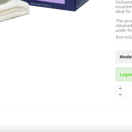
Exclusiv
nourishi
ideal fo
This pro
obtained
under th
Box incl
Model
Lager