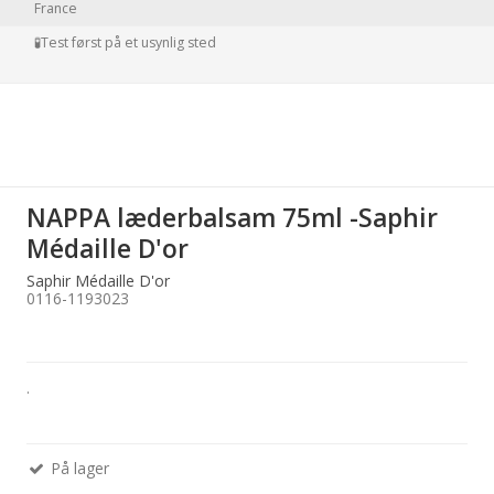
France
🧪Test først på et usynlig sted
NAPPA læderbalsam 75ml -Saphir
Médaille D'or
Saphir Médaille D'or
0116-1193023
.
På lager