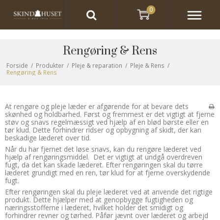
0
Rengøring & Rens
Forside
/
Produkter
/
Pleje & reparation
/
Pleje & Rens
/
Rengøring & Rens
At rengøre og pleje læder er afgørende for at bevare dets
skønhed og holdbarhed. Først og fremmest er det vigtigt at fjerne
støv og snavs regelmæssigt ved hjælp af en blød børste eller en
tør klud. Dette forhindrer ridser og opbygning af skidt, der kan
beskadige læderet over tid.
Når du har fjernet det løse snavs, kan du rengøre læderet ved
hjælp af rengøringsmiddel. Det er vigtigt at undgå overdreven
fugt, da det kan skade læderet. Efter rengøringen skal du tørre
læderet grundigt med en ren, tør klud for at fjerne overskydende
fugt.
Efter rengøringen skal du pleje læderet ved at anvende det rigtige
produkt. Dette hjælper med at genopbygge fugtigheden og
næringsstofferne i læderet, hvilket holder det smidigt og
forhindrer revner og tørhed. Påfør jævnt over læderet og arbejd