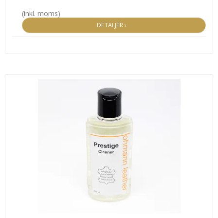
(inkl. moms)
DETALJER ›