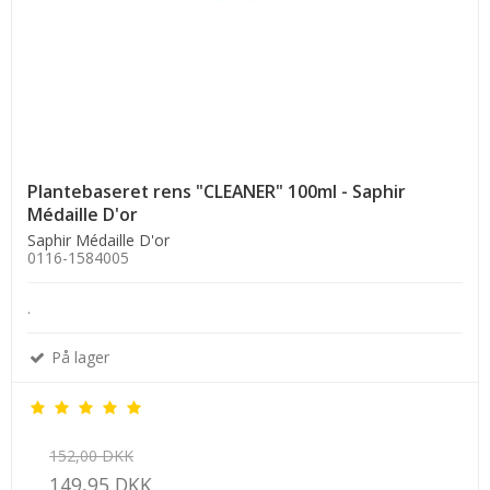
Plantebaseret rens "CLEANER" 100ml - Saphir
Médaille D'or
Saphir Médaille D'or
0116-1584005
.
På lager
152,00 DKK
149,95 DKK