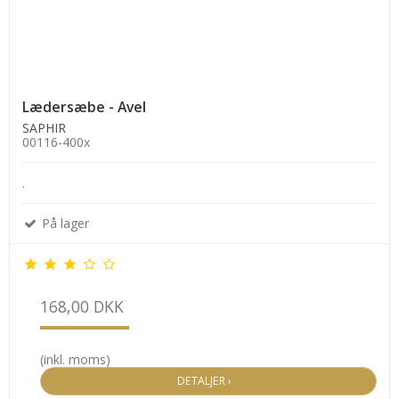
Lædersæbe - Avel
SAPHIR
00116-400x
.
På lager
168,00 DKK
(inkl. moms)
DETALJER ›