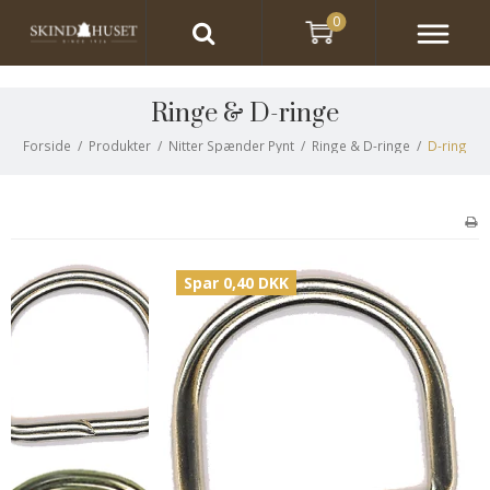
0
Ringe & D-ringe
Forside
/
Produkter
/
Nitter Spænder Pynt
/
Ringe & D-ringe
/
D-ring
Spar 0,40 DKK