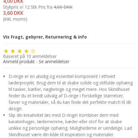
4,00 DKK
Stykpris v/ 12 Stk
Pris fra
4,00 DKK
3,60 DKK
(inkl. moms)
Vis Fragt, gebyrer, Returnering & info
Baseret på
10
anmeldelser
Anmeld produkt
-
Se anmeldelser
D-ringe er en alsidig og essentiel komponent i ethvert
læderprojekt. Brug dem til at skabe solide og stilfulde ophæng
til tasker, bælter, nøgleringe og meget mere. Hos Skindhuset
finder du et bredt udvalg af D-ringe i forskellige størrelser,
farver og materialer, så du kan finde det perfekte match til dit
design.
Slip din kreativitet løs med D-ringe! Kombiner dem med
karabinhager, læderremme, kæder eller stof for at skabe
unikke og personlige ophæng. Mulighederne er uendelige. Lad
Skindhuset være din kilde til inspiration og materialer.