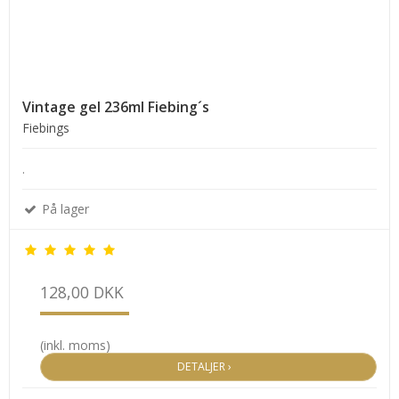
Vintage gel 236ml Fiebing´s
Fiebings
.
På lager
128,00 DKK
(inkl. moms)
DETALJER ›