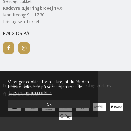
Søndag: Lukket
Rødovre (Bjerringbrovej 147)
Man-fredag: 9 – 17:30
Lørdag-søn: Lukket
FØLG OS PÅ
Vi bruger cookies for at sikre, at du får den
Produkter
Information
JOB
Gavekort
Tilmeld nyhedsbrev
bedste oplevelse på vores hjemmeside.
Læs mere om cookies
2026 Skindhuset
Ok