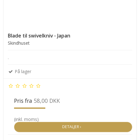
Blade til swivelkniv - Japan
Skindhuset
.
På lager
Pris fra
58,00 DKK
(inkl. moms)
DETALJER ›