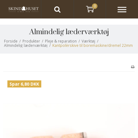
0
Almindelig læderværktøj
Forside
/
Produkter
/
Pleje & reparation
/
Værktøj
/
Almindelig læderværktøj
/
Kantpolèrskive til boremaskine/dremel 22mm
Spar 6,80 DKK