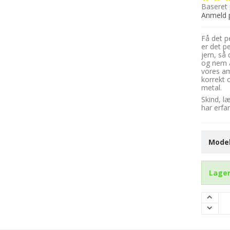
Baseret
Anmeld 
Få det p
er det pe
jern, så 
og nem a
vores amb
korrekt 
metal.
Skind, l
har erfa
Model
Lager