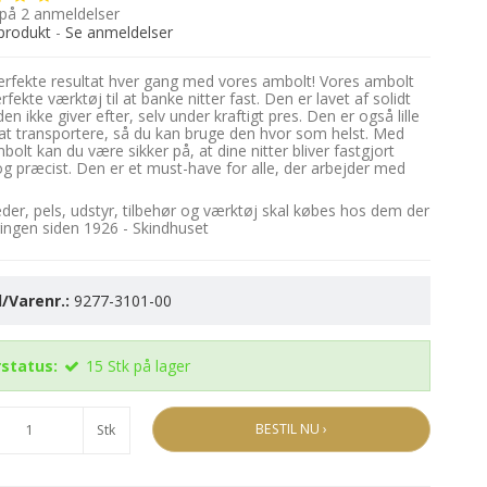
 på
2
anmeldelser
produkt
-
Se anmeldelser
erfekte resultat hver gang med vores ambolt! Vores ambolt
rfekte værktøj til at banke nitter fast. Den er lavet af solidt
den ikke giver efter, selv under kraftigt pres. Den er også lille
t transportere, så du kan bruge den hvor som helst. Med
olt kan du være sikker på, at dine nitter bliver fastgjort
og præcist. Den er et must-have for alle, der arbejder med
æder, pels, udstyr, tilbehør og værktøj skal købes hos dem der
ringen siden 1926 - Skindhuset
/Varenr.:
9277-3101-00
status:
15
Stk
på lager
BESTIL NU ›
Stk