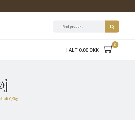
0
I ALT 0,00 DKK
øj
mbolt 0,9kg