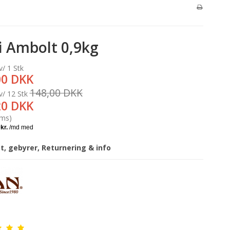
i Ambolt 0,9kg
v/ 1 Stk
00 DKK
148,00 DKK
v/ 12 Stk
20 DKK
oms)
gt, gebyrer, Returnering & info