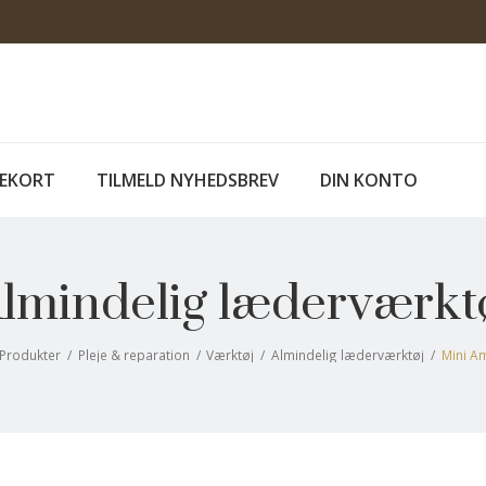
EKORT
TILMELD NYHEDSBREV
DIN KONTO
lmindelig læderværkt
Produkter
/
Pleje & reparation
/
Værktøj
/
Almindelig læderværktøj
/
Mini A