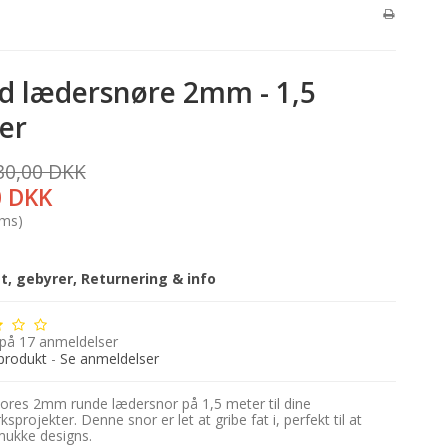
d lædersnøre 2mm - 1,5
er
30,00 DKK
0 DKK
oms)
gt, gebyrer, Returnering & info
 på
17
anmeldelser
produkt
-
Se anmeldelser
 vores 2mm runde lædersnor på 1,5 meter til dine
projekter. Denne snor er let at gribe fat i, perfekt til at
ukke designs.