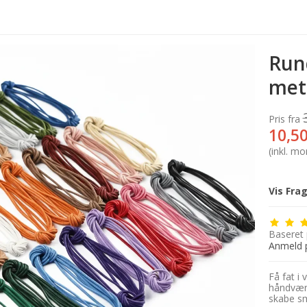
Run
met
Pris fra
10,5
(inkl. m
Vis Fra
Baseret
Anmeld 
Få fat i
håndværks
skabe sm