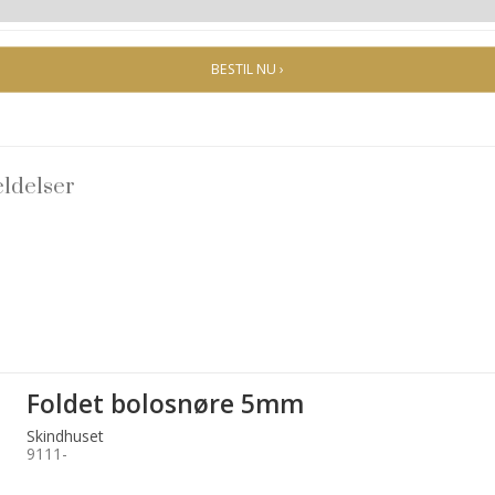
BESTIL NU ›
ldelser
Foldet bolosnøre 5mm
Skindhuset
9111-