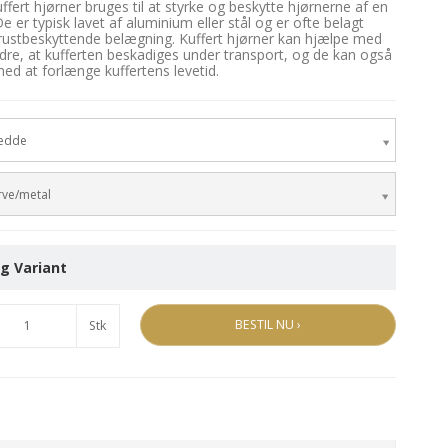
ffert hjørner bruges til at styrke og beskytte hjørnerne af en
De er typisk lavet af aluminium eller stål og er ofte belagt
ustbeskyttende belægning. Kuffert hjørner kan hjælpe med
ndre, at kufferten beskadiges under transport, og de kan også
ed at forlænge kuffertens levetid.
edde
rve/metal
g Variant
BESTIL NU ›
Stk