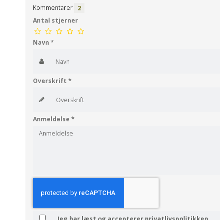
Kommentarer
2
Antal stjerner
Navn
*
Overskrift
*
Anmeldelse
*
Jeg har læst og accepterer privatlivspolitikken.