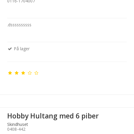
0116-1704007
.dssssssssss
På lager
Hobby Hultang med 6 piber
Skindhuset
0408-442