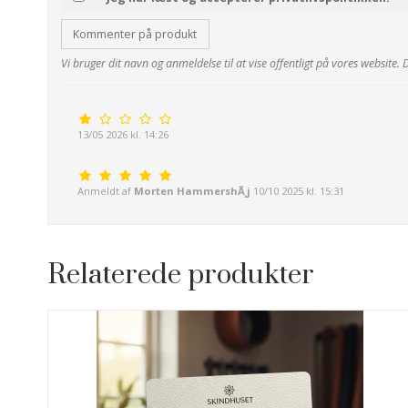
Kommenter på produkt
Vi bruger dit navn og anmeldelse til at vise offentligt på vores website.
13/05 2026 kl. 14:26
Anmeldt af
Morten HammershÃ¸j
10/10 2025 kl. 15:31
Relaterede produkter