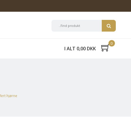
0
I ALT 0,00 DKK
fert hjørne