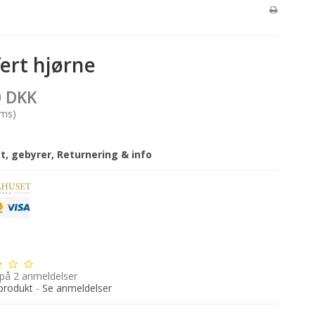
ert hjørne
0 DKK
oms)
gt, gebyrer, Returnering & info
 på
2
anmeldelser
produkt
-
Se anmeldelser