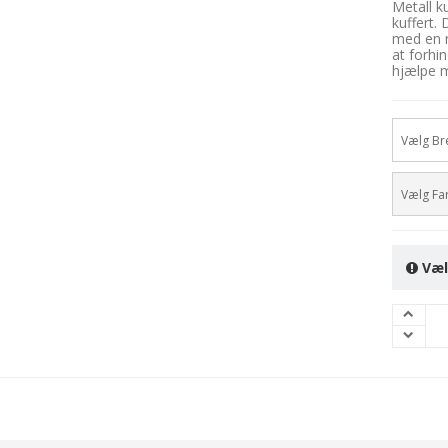
Metall ku
kuffert. 
med en r
at forhi
hjælpe m
Vælg Br
Vælg Fa
Væl