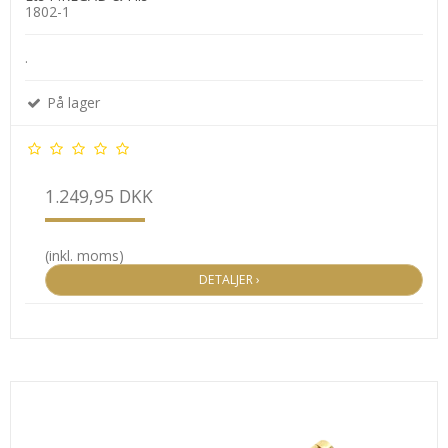
1802-1
.
På lager
1.249,95 DKK
(inkl. moms)
DETALJER ›