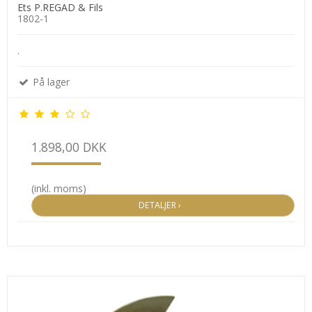
Ets P.REGAD & Fils
1802-1
.
På lager
1.898,00 DKK
(inkl. moms)
DETALJER ›