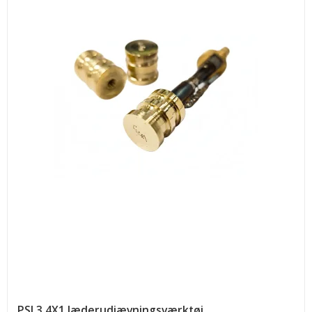
PSL3.4X1 læderudjævningsværktøj