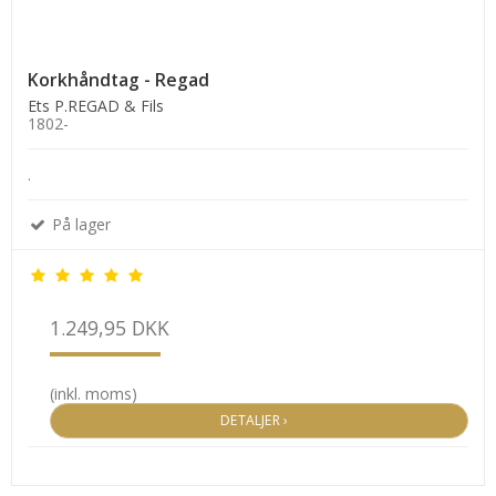
Korkhåndtag - Regad
Ets P.REGAD & Fils
1802-
.
På lager
1.249,95 DKK
(inkl. moms)
DETALJER ›