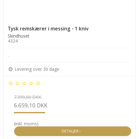
Tysk remskærer i messing - 1 kniv
Skindhuset
4324
.
Levering over 30 dage
7.399,00 DKK
6.659,10 DKK
(inkl. moms)
DETALJER ›