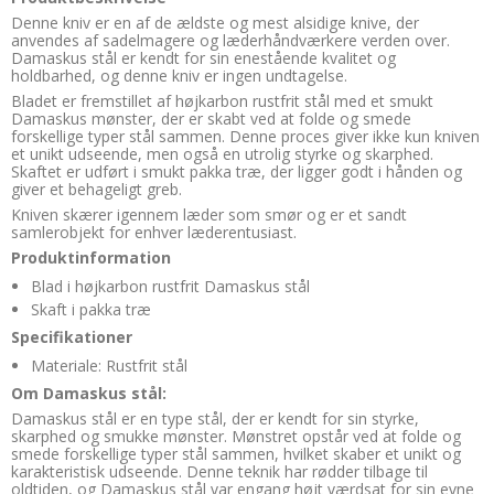
Denne kniv er en af de ældste og mest alsidige knive, der
anvendes af sadelmagere og læderhåndværkere verden over.
Damaskus stål er kendt for sin enestående kvalitet og
holdbarhed, og denne kniv er ingen undtagelse.
Bladet er fremstillet af højkarbon rustfrit stål med et smukt
Damaskus mønster, der er skabt ved at folde og smede
forskellige typer stål sammen. Denne proces giver ikke kun kniven
et unikt udseende, men også en utrolig styrke og skarphed.
Skaftet er udført i smukt pakka træ, der ligger godt i hånden og
giver et behageligt greb.
Kniven skærer igennem læder som smør og er et sandt
samlerobjekt for enhver læderentusiast.
Produktinformation
Blad i højkarbon rustfrit Damaskus stål
Skaft i pakka træ
Specifikationer
Materiale: Rustfrit stål
Om Damaskus stål:
Damaskus stål er en type stål, der er kendt for sin styrke,
skarphed og smukke mønster. Mønstret opstår ved at folde og
smede forskellige typer stål sammen, hvilket skaber et unikt og
karakteristisk udseende. Denne teknik har rødder tilbage til
oldtiden, og Damaskus stål var engang højt værdsat for sin evne