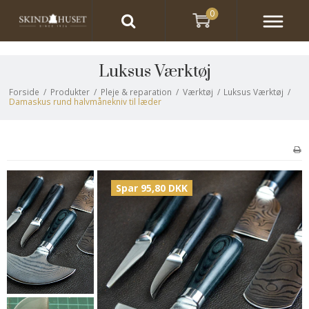
0
Luksus Værktøj
Forside
/
Produkter
/
Pleje & reparation
/
Værktøj
/
Luksus Værktøj
/
Damaskus rund halvmånekniv til læder
Spar 95,80 DKK