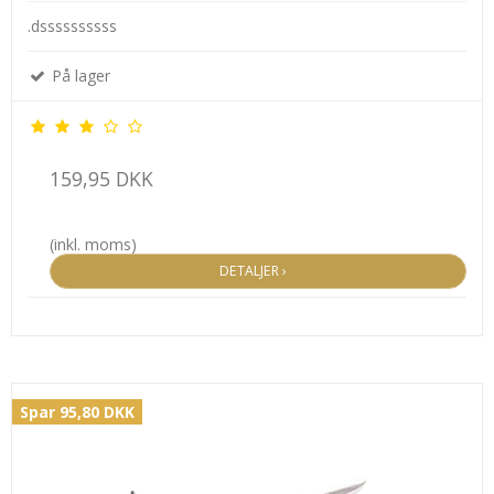
.dssssssssss
På lager
159,95 DKK
(inkl. moms)
DETALJER ›
Spar 95,80 DKK