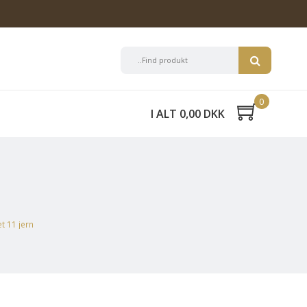
0
I ALT 0,00 DKK
t 11 jern