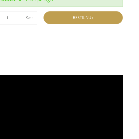
BESTIL NU ›
Sæt