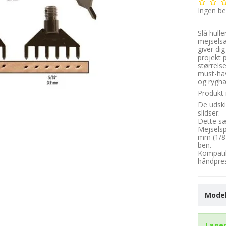
Ingen b
Slå hull
mejselsæ
giver dig
projekt 
størrels
must-hav
og ryghæ
Produkt 
De udski
slidser.
Dette s
Mejselsp
mm (1/8"
ben.
Kompati
håndpre
Model
Lager