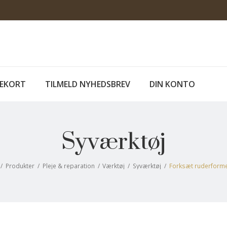
EKORT
TILMELD NYHEDSBREV
DIN KONTO
Syværktøj
/
Produkter
/
Pleje & reparation
/
Værktøj
/
Syværktøj
/
Forksæt ruderforme