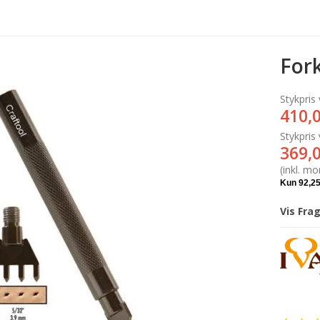
For
Stykpris
410,
Stykpris
369,
(inkl. m
Vis Fra