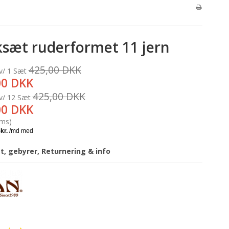
ksæt ruderformet 11 jern
425,00 DKK
 v/ 1 Sæt
00 DKK
425,00 DKK
 v/ 12 Sæt
00 DKK
oms)
gt, gebyrer, Returnering & info