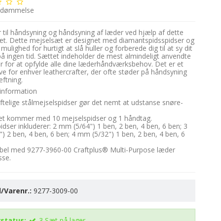
edømmelse
er til håndsyning og håndsyning af læder ved hjælp af dette
t. Dette mejselsæt er designet med diamantspidsspidser og
 mulighed for hurtigt at slå huller og forberede dig til at sy dit
på ingen tid. Sættet indeholder de mest almindeligt anvendte
er for at opfylde alle dine læderhåndværksbehov. Det er et
e for enhver leathercrafter, der ofte støder på håndsyning
ftning.
information
ftelige stålmejselspidser gør det nemt at udstanse snøre-
æt kommer med 10 mejselspidser og 1 håndtag.
idser inkluderer: 2 mm (5/64") 1 ben, 2 ben, 4 ben, 6 ben; 3
) 2 ben, 4 ben, 6 ben; 4 mm (5/32") 1 ben, 2 ben, 4 ben, 6
bel med 9277-3960-00 Craftplus® Multi-Purpose læder
sse.
/Varenr.:
9277-3009-00
status:
3
Sæt
på lager