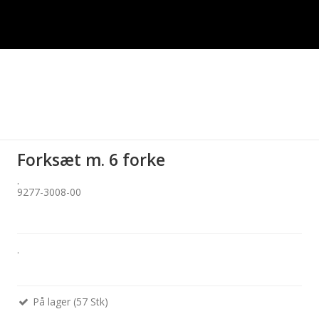
Forksæt m. 6 forke
.
9277-3008-00
.
På lager (57 Stk)