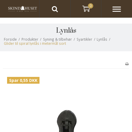
0
Lynlås
Forside
/
Produkter
/
Syning & tilbehør
/
Syartikler
/
Lynlås
/
Glider til spiral lynlås i metermål sort
Spar 0,55 DKK