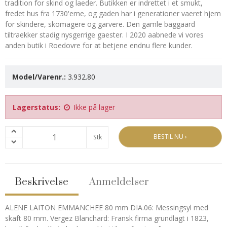
tradition for skind og laeder. Butikken er indrettet i et smukt,
fredet hus fra 1730'erne, og gaden har i generationer vaeret hjem
for skindere, skomagere og garvere. Den gamle baggaard
tiltraekker stadig nysgerrige gaester. I 2020 aabnede vi vores
anden butik i Roedovre for at betjene endnu flere kunder.
Model/Varenr.:
3.932.80
Lagerstatus:
Ikke på lager
BESTIL NU ›
Stk
Beskrivelse
Anmeldelser
ALENE LAITON EMMANCHEE 80 mm DIA.06: Messingsyl med
skaft 80 mm. Vergez Blanchard: Fransk firma grundlagt i 1823,