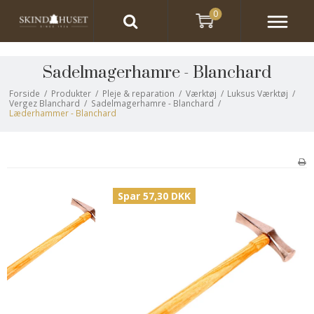
0
Sadelmagerhamre - Blanchard
Forside
/
Produkter
/
Pleje & reparation
/
Værktøj
/
Luksus Værktøj
/
Vergez Blanchard
/
Sadelmagerhamre - Blanchard
/
Læderhammer - Blanchard
Spar 57,30 DKK