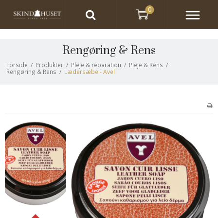
0
Rengøring & Rens
Forside
/
Produkter
/
Pleje & reparation
/
Pleje & Rens
/
Rengøring & Rens
/
Lædersæbe - Avel