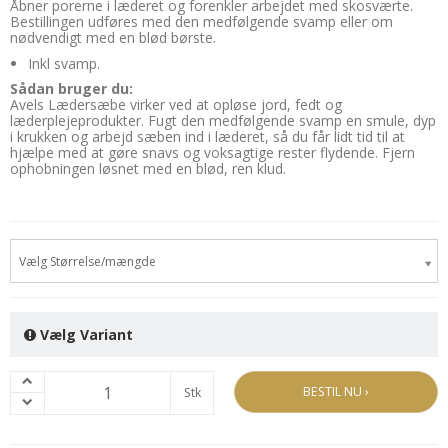
Åbner porerne i læderet og forenkler arbejdet med skosværte.
Bestillingen udføres med den medfølgende svamp eller om
nødvendigt med en blød børste.
Inkl svamp.
Sådan bruger du:
Avels Lædersæbe virker ved at opløse jord, fedt og
læderplejeprodukter. Fugt den medfølgende svamp en smule, dyp
i krukken og arbejd sæben ind i læderet, så du får lidt tid til at
hjælpe med at gøre snavs og voksagtige rester flydende. Fjern
ophobningen løsnet med en blød, ren klud.
Vælg Størrelse/mængde
Vælg Variant
BESTIL NU ›
Stk