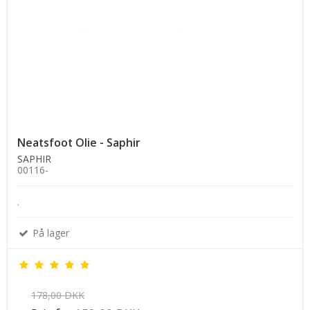
Neatsfoot Olie - Saphir
SAPHIR
00116-
.
På lager
178,00 DKK