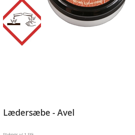
Lædersæbe - Avel
Stykpris v/ 1 Stk