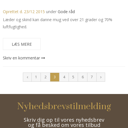
Oprettet d.
23/12 2015
under
Gode råd
Læder og skind kan danne mug ved over 21 grader og 70%
luftfugtighed.
LÆS MERE
Skriv en kommentar
1
2
3
4
5
6
7
Nyhedsbrevstilmelding
Skriv dig op til vores nyhedsbrev
og få besked om vores tilbud